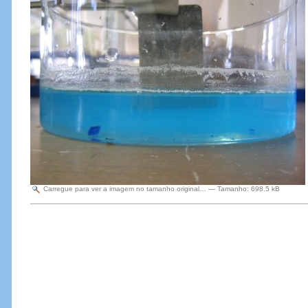
Carregue para ver a imagem no tamanho original…
—
Tamanho
:
698.5 kB
Acções
do
Documento