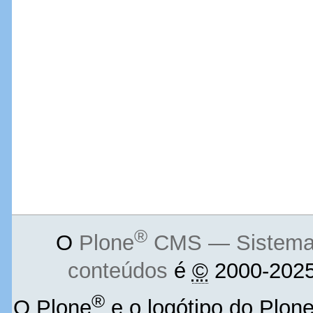
®
O
Plone
CMS — Sistema d
conteúdos
é
©
2000-2025
®
O Plone
e o logótipo do Plon