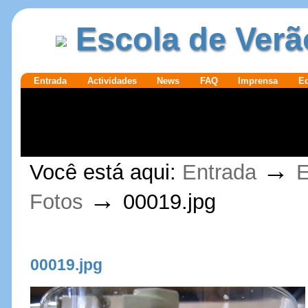
Ir para o
|
Escola de Verã
conteúdo.
Ir para a
navegação
Secções
Entrada
Actividades
News
FAQ
Imprensa
E
Ferramentas
→
Você está aqui:
Entrada
E
Pessoais
→
Fotos
00019.jpg
00019.jpg