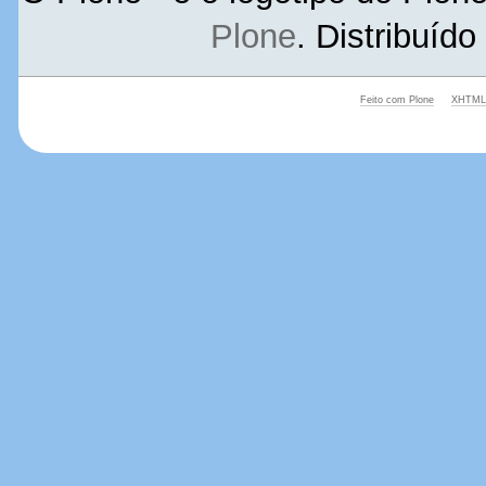
Plone
. Distribuíd
Feito com Plone
XHTML 