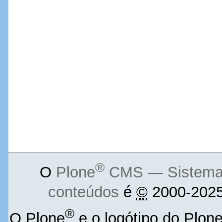
®
O
Plone
CMS — Sistema d
conteúdos
é
©
2000-2025
®
O Plone
e o logótipo do Plon