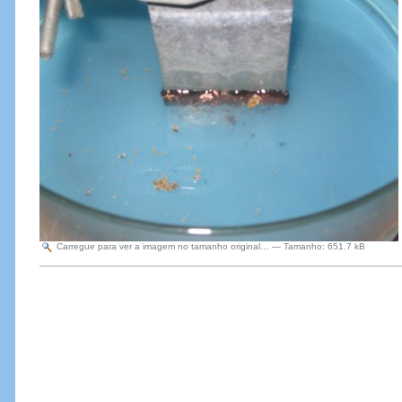
Carregue para ver a imagem no tamanho original…
—
Tamanho
:
651.7 kB
Acções
do
Documento