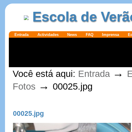
Ir para o
|
Escola de Verã
conteúdo.
Ir para a
navegação
Secções
Entrada
Actividades
News
FAQ
Imprensa
E
Ferramentas
→
Você está aqui:
Entrada
E
Pessoais
→
Fotos
00025.jpg
00025.jpg