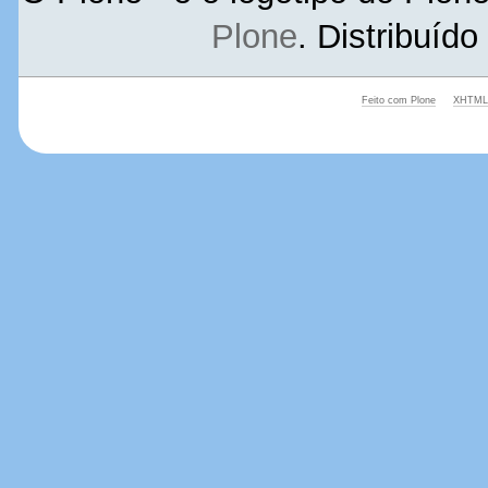
Plone
. Distribuíd
Feito com Plone
XHTML 