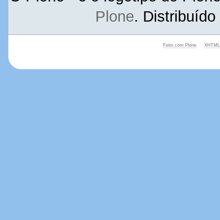
Plone
. Distribuíd
Feito com Plone
XHTML 