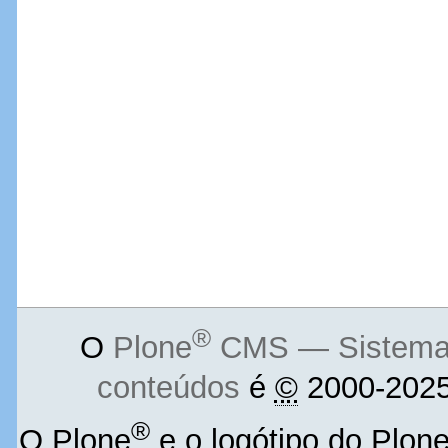
®
O
Plone
CMS — Sistema d
conteúdos
é
©
2000-2025
®
O Plone
e o logótipo do Plon