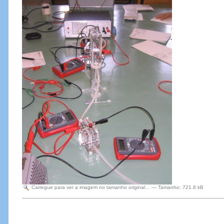
Carregue para ver a imagem no tamanho original…
—
Tamanho
:
721.8 kB
Acções
do
Documento