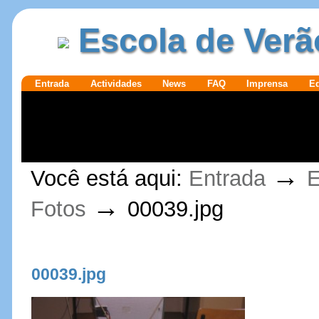
Ir para o
|
Escola de Verã
conteúdo.
Ir para a
navegação
Secções
Entrada
Actividades
News
FAQ
Imprensa
E
Ferramentas
→
Você está aqui:
Entrada
E
Pessoais
→
Fotos
00039.jpg
00039.jpg