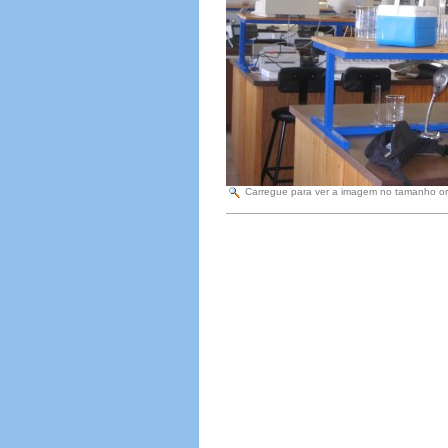
Carregue para ver a imagem no tamanho or
Acções
do
Documento