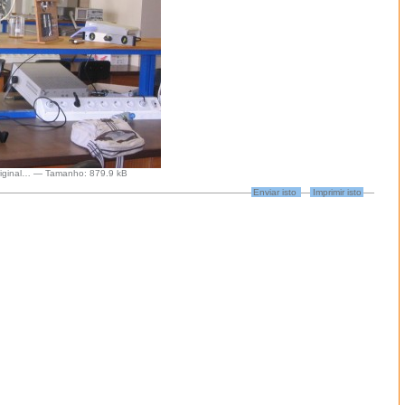
iginal…
—
Tamanho
:
879.9 kB
Enviar isto
Imprimir isto