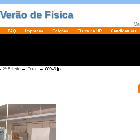
Verão de Física
Map
FAQ
Imprensa
Edições
Física na UP
Candidaturas
→
→
→
2ª Edição
Fotos
00043.jpg