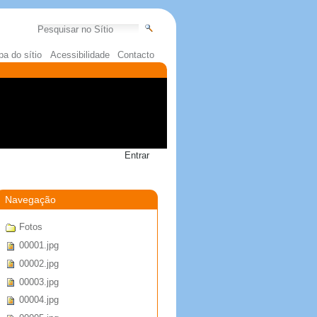
Pesquisar
Pesquisa Avançada…
a do sítio
Acessibilidade
Contacto
Entrar
Navegação
Fotos
00001.jpg
00002.jpg
00003.jpg
00004.jpg