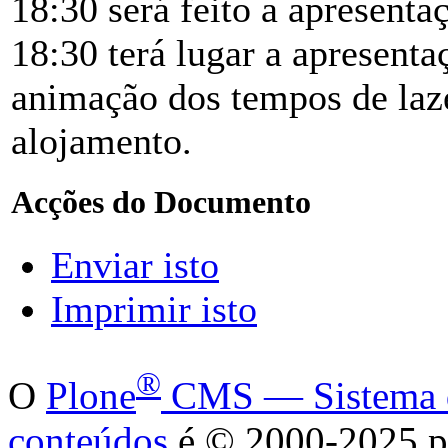
18:30 será feito a apresenta
18:30 terá lugar a apresenta
animação dos tempos de laze
alojamento.
Acções do Documento
Enviar isto
Imprimir isto
®
O
Plone
CMS — Sistema de
conteúdos
é
©
2000-2025 p