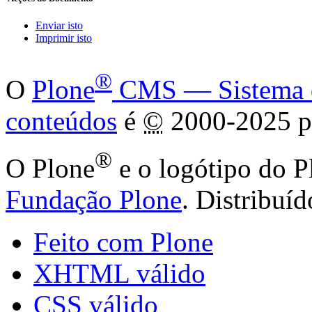
Enviar isto
Imprimir isto
®
O
Plone
CMS — Sistema de
conteúdos
é
©
2000-2025 p
®
O Plone
e o logótipo do P
Fundação Plone
. Distribuí
Feito com Plone
XHTML válido
CSS válido