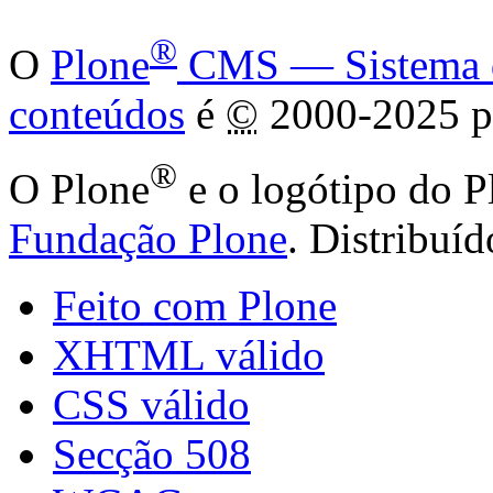
®
O
Plone
CMS — Sistema de
conteúdos
é
©
2000-2025 p
®
O Plone
e o logótipo do P
Fundação Plone
. Distribuí
Feito com Plone
XHTML válido
CSS válido
Secção 508