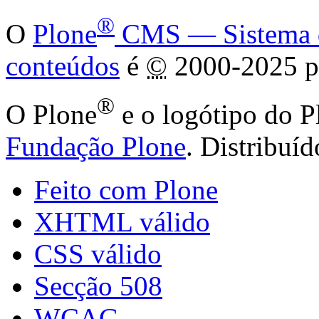
®
O
Plone
CMS — Sistema de
conteúdos
é
©
2000-2025 p
®
O Plone
e o logótipo do P
Fundação Plone
. Distribuí
Feito com Plone
XHTML válido
CSS válido
Secção 508
WCAG