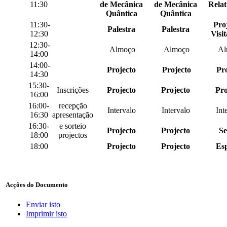
11:30
de Mecânica
de Mecânica
Relat
Quântica
Quântica
11:30-
Proj
Palestra
Palestra
12:30
Visi
12:30-
Almoço
Almoço
Al
14:00
14:00-
Projecto
Projecto
Pr
14:30
15:30-
Inscrições
Projecto
Projecto
Pro
16:00
16:00-
recepção
Intervalo
Intervalo
Int
16:30
apresentação
16:30-
e sorteio
Projecto
Projecto
Se
18:00
projectos
18:00
Projecto
Projecto
Esp
Acções do Documento
Enviar isto
Imprimir isto