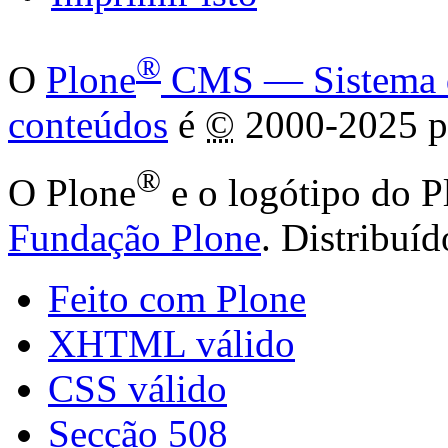
®
O
Plone
CMS — Sistema de
conteúdos
é
©
2000-2025 p
®
O Plone
e o logótipo do P
Fundação Plone
. Distribuí
Feito com Plone
XHTML válido
CSS válido
Secção 508