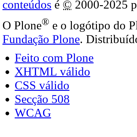
conteúdos
é
©
2000-2025 p
®
O Plone
e o logótipo do P
Fundação Plone
. Distribuí
Feito com Plone
XHTML válido
CSS válido
Secção 508
WCAG