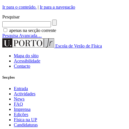
Ir para o conteúdo.
|
Ir para a navegação
Pesquisar
apenas na secção corrente
Pesquisa Avançada…
Escola de Verão de Física
Mapa do sítio
Acessibilidade
Contacto
Secções
Entrada
Actividades
News
FAQ
Imprensa
Edições
Física na UP
Candidaturas