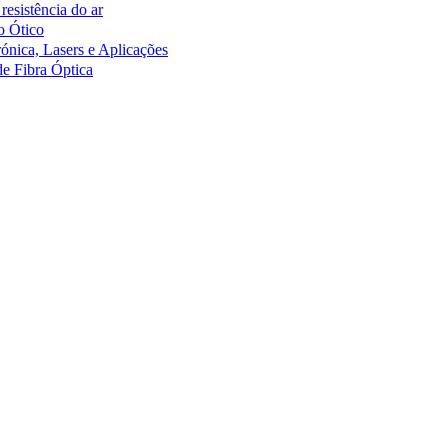
resistência do ar
o Ótico
ónica, Lasers e Aplicações
de Fibra Óptica