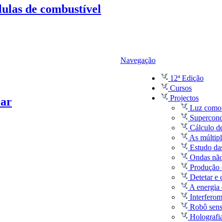
lulas de combustível
Navegação
12ª Edição
Cursos
Projectos
lar
Luz como 
Supercond
Cálculo de
As múltipl
Estudo da
Ondas não
Produção e
Detetar e 
A energia 
Interferom
Robô sen
Holografia