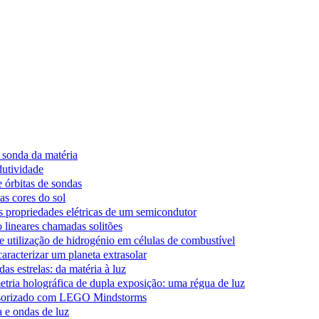
sonda da matéria
utividade
 órbitas de sondas
as cores do sol
s propriedades elétricas de um semicondutor
 lineares chamadas solitões
 utilização de hidrogénio em células de combustível
caracterizar um planeta extrasolar
das estrelas: da matéria à luz
etria holográfica de dupla exposição: uma régua de luz
sorizado com LEGO Mindstorms
 e ondas de luz