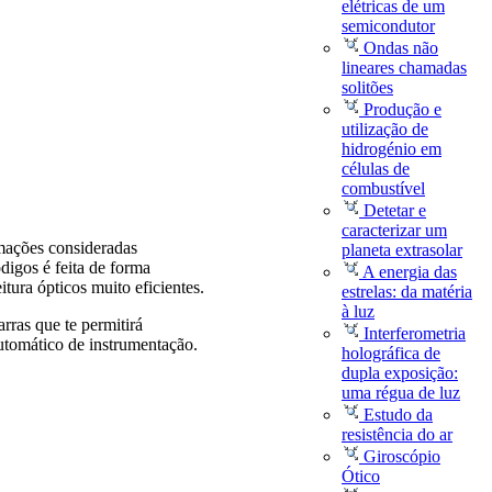
elétricas de um
semicondutor
Ondas não
lineares chamadas
solitões
Produção e
utilização de
hidrogénio em
células de
combustível
Detetar e
caracterizar um
mações consideradas
planeta extrasolar
digos é feita de forma
A energia das
tura ópticos muito eficientes.
estrelas: da matéria
à luz
arras que te permitirá
Interferometria
automático de instrumentação.
holográfica de
dupla exposição:
uma régua de luz
Estudo da
resistência do ar
Giroscópio
Ótico