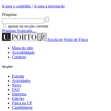
Ir para o conteúdo.
|
Ir para a navegação
Pesquisar
apenas na secção corrente
Pesquisa Avançada…
Escola de Verão de Física
Mapa do sítio
Acessibilidade
Contacto
Secções
Entrada
Actividades
News
FAQ
Imprensa
Edições
Física na UP
Candidaturas