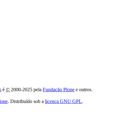
s
é
©
2000-2025 pela
Fundação Plone
e outros.
lone
. Distribuído sob a
licença GNU GPL
.