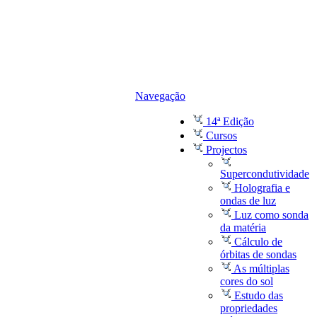
Navegação
14ª Edição
Cursos
Projectos
Supercondutividade
Holografia e
ondas de luz
Luz como sonda
da matéria
Cálculo de
órbitas de sondas
As múltiplas
cores do sol
Estudo das
propriedades