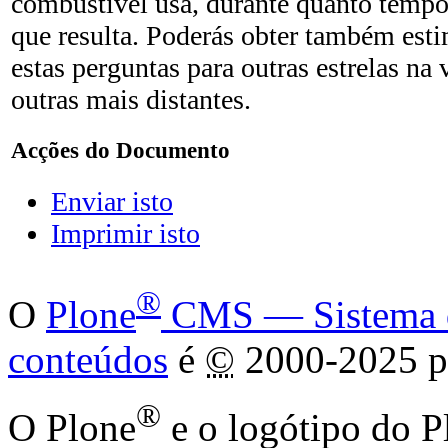
combustível usa, durante quanto tempo
que resulta. Poderás obter também esti
estas perguntas para outras estrelas na
outras mais distantes.
Acções do Documento
Enviar isto
Imprimir isto
®
O
Plone
CMS — Sistema de
conteúdos
é
©
2000-2025 p
®
O Plone
e o logótipo do P