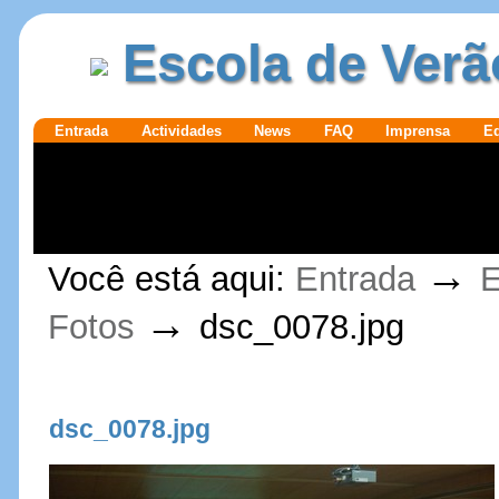
Ir para o
|
Escola de Verã
conteúdo.
Ir para a
navegação
Secções
Entrada
Actividades
News
FAQ
Imprensa
E
Ferramentas
→
Você está aqui:
Entrada
E
Pessoais
→
Fotos
dsc_0078.jpg
dsc_0078.jpg