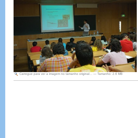
Carregue para ver a imagem no tamanho original…
—
Tamanho
:
2.6 MB
Acções
do
Documento