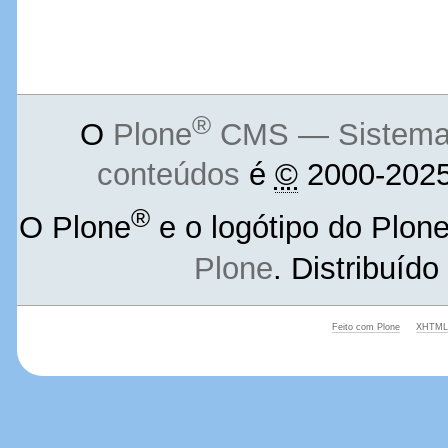
®
O
Plone
CMS — Sistema d
conteúdos
é
©
2000-2025
®
O Plone
e o logótipo do Plon
Plone
. Distribuíd
Feito com Plone
XHTML 