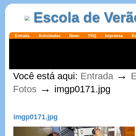
Ir para o
|
Escola de Verã
conteúdo.
Ir para a
navegação
Secções
Entrada
Actividades
News
FAQ
Imprensa
E
Ferramentas
→
Você está aqui:
Entrada
E
Pessoais
→
Fotos
imgp0171.jpg
imgp0171.jpg