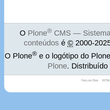
®
O
Plone
CMS — Sistema d
conteúdos
é
©
2000-2025
®
O Plone
e o logótipo do Plon
Plone
. Distribuíd
Feito com Plone
XHTML 