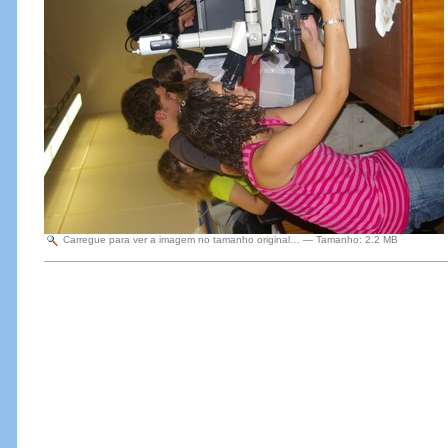
Carregue para ver a imagem no tamanho original…
—
Tamanho
:
2.2 MB
Acções
do
Documento