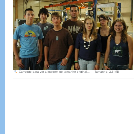
Carregue para ver a imagem no tamanho original…
—
Tamanho
:
2.8 MB
Acções
do
Documento