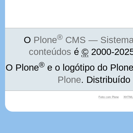
®
O
Plone
CMS — Sistema d
conteúdos
é
©
2000-2025
®
O Plone
e o logótipo do Plon
Plone
. Distribuíd
Feito com Plone
XHTML 