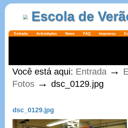
Ir para o
|
Escola de Verã
conteúdo.
Ir para a
navegação
Secções
Entrada
Actividades
News
FAQ
Imprensa
E
Ferramentas
→
Você está aqui:
Entrada
E
Pessoais
→
Fotos
dsc_0129.jpg
dsc_0129.jpg