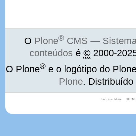
®
O
Plone
CMS — Sistema d
conteúdos
é
©
2000-2025
®
O Plone
e o logótipo do Plon
Plone
. Distribuíd
Feito com Plone
XHTML 