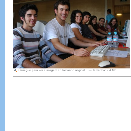
Carregue para ver a imagem no tamanho original…
—
Tamanho
:
2.4 MB
Acções
do
Documento