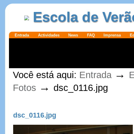
Ir para o
|
Escola de Verã
conteúdo.
Ir para a
navegação
Secções
Entrada
Actividades
News
FAQ
Imprensa
E
Ferramentas
→
Você está aqui:
Entrada
E
Pessoais
→
Fotos
dsc_0116.jpg
dsc_0116.jpg