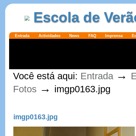
Ir para o
|
Escola de Verã
conteúdo.
Ir para a
navegação
Secções
Entrada
Actividades
News
FAQ
Imprensa
E
Ferramentas
→
Você está aqui:
Entrada
E
Pessoais
→
Fotos
imgp0163.jpg
imgp0163.jpg