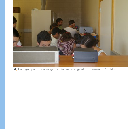
Carregue para ver a imagem no tamanho original…
—
Tamanho
:
1.8 MB
Acções
do
Documento