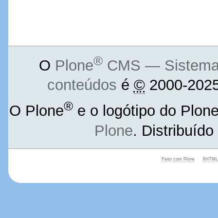
®
O
Plone
CMS — Sistema d
conteúdos
é
©
2000-2025
®
O Plone
e o logótipo do Plon
Plone
. Distribuíd
Feito com Plone
XHTML 