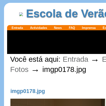
Ir para o
|
Escola de Verã
conteúdo.
Ir para a
navegação
Secções
Entrada
Actividades
News
FAQ
Imprensa
E
Ferramentas
→
Você está aqui:
Entrada
E
Pessoais
→
Fotos
imgp0178.jpg
imgp0178.jpg