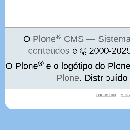
®
O
Plone
CMS — Sistema d
conteúdos
é
©
2000-2025
®
O Plone
e o logótipo do Plon
Plone
. Distribuíd
Feito com Plone
XHTML 