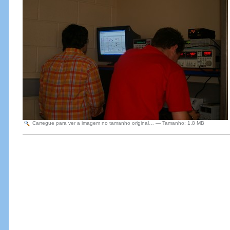
Carregue para ver a imagem no tamanho original…
—
Tamanho
:
1.8 MB
Acções
do
Documento