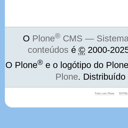
®
O
Plone
CMS — Sistema d
conteúdos
é
©
2000-2025
®
O Plone
e o logótipo do Plon
Plone
. Distribuíd
Feito com Plone
XHTML 