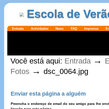
Ir para o
|
Escola de Verã
conteúdo.
Ir para a
navegação
Secções
Entrada
Actividades
News
FAQ
Imprensa
E
Ferramentas
→
Você está aqui:
Entrada
E
Pessoais
→
Fotos
dsc_0064.jpg
Enviar esta página a alguém
Preencha o endereço de email do seu amigo para lhe e
ligação para esta página.