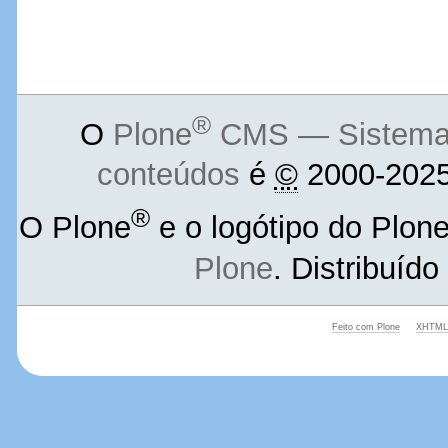
®
O
Plone
CMS — Sistema d
conteúdos
é
©
2000-2025
®
O Plone
e o logótipo do Plon
Plone
. Distribuíd
Feito com Plone
XHTML 