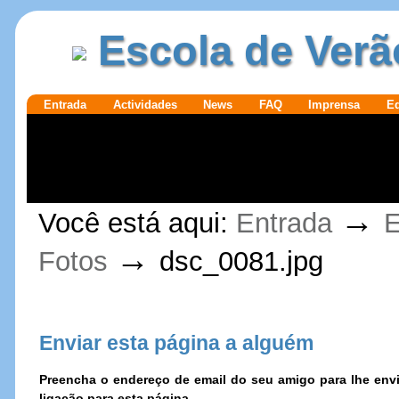
Ir para o
|
Escola de Verã
conteúdo.
Ir para a
navegação
Secções
Entrada
Actividades
News
FAQ
Imprensa
E
Ferramentas
→
Você está aqui:
Entrada
E
Pessoais
→
Fotos
dsc_0081.jpg
Enviar esta página a alguém
Preencha o endereço de email do seu amigo para lhe e
ligação para esta página.