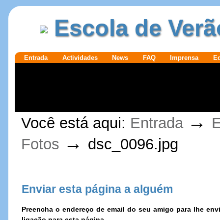
Ir para o
|
Escola de Verã
conteúdo.
Ir para a
navegação
Secções
Entrada
Actividades
News
FAQ
Imprensa
E
Ferramentas
→
Você está aqui:
Entrada
E
Pessoais
→
Fotos
dsc_0096.jpg
Enviar esta página a alguém
Preencha o endereço de email do seu amigo para lhe e
ligação para esta página.