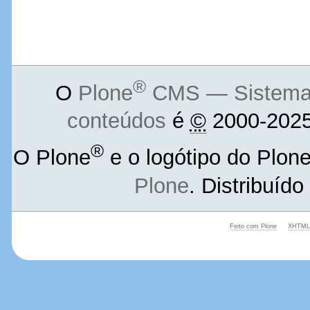
®
O
Plone
CMS — Sistema d
conteúdos
é
©
2000-2025
®
O Plone
e o logótipo do Plon
Plone
. Distribuíd
Feito com Plone
XHTML 