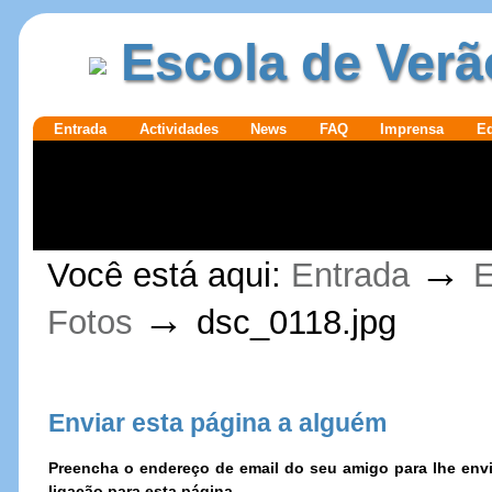
Ir para o
|
Escola de Verã
conteúdo.
Ir para a
navegação
Secções
Entrada
Actividades
News
FAQ
Imprensa
E
Ferramentas
→
Você está aqui:
Entrada
E
Pessoais
→
Fotos
dsc_0118.jpg
Enviar esta página a alguém
Preencha o endereço de email do seu amigo para lhe e
ligação para esta página.