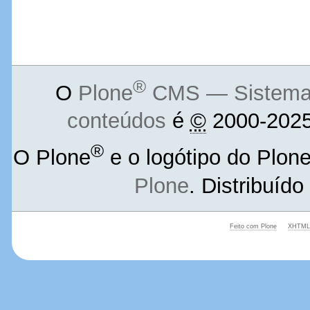
®
O
Plone
CMS — Sistema d
conteúdos
é
©
2000-2025
®
O Plone
e o logótipo do Plon
Plone
. Distribuíd
Feito com Plone
XHTML 