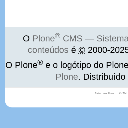
®
O
Plone
CMS — Sistema d
conteúdos
é
©
2000-2025
®
O Plone
e o logótipo do Plon
Plone
. Distribuíd
Feito com Plone
XHTML 