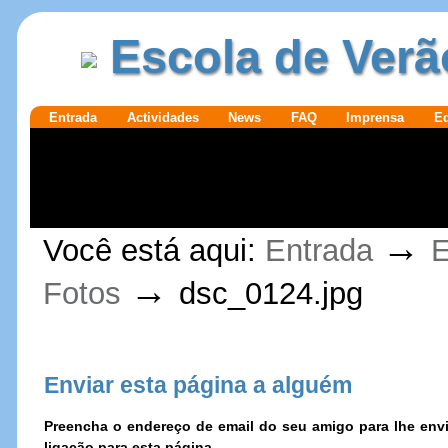
Ir para o
|
Escola de Verã
conteúdo.
Ir para a
navegação
Secções
Entrada
Actividades
News
FAQ
Imprensa
E
Ferramentas
→
Você está aqui:
Entrada
E
Pessoais
→
Fotos
dsc_0124.jpg
Enviar esta página a alguém
Preencha o endereço de email do seu amigo para lhe e
ligação para esta página.