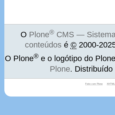
®
O
Plone
CMS — Sistema d
conteúdos
é
©
2000-2025
®
O Plone
e o logótipo do Plon
Plone
. Distribuíd
Feito com Plone
XHTML 