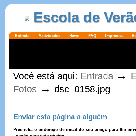
Ir para o
|
Escola de Verã
conteúdo.
Ir para a
navegação
Secções
Entrada
Actividades
News
FAQ
Imprensa
E
Ferramentas
→
Você está aqui:
Entrada
E
Pessoais
→
Fotos
dsc_0158.jpg
Enviar esta página a alguém
Preencha o endereço de email do seu amigo para lhe e
ligação para esta página.