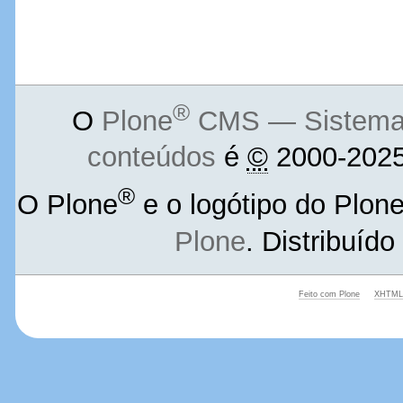
®
O
Plone
CMS — Sistema d
conteúdos
é
©
2000-2025
®
O Plone
e o logótipo do Plon
Plone
. Distribuíd
Feito com Plone
XHTML 