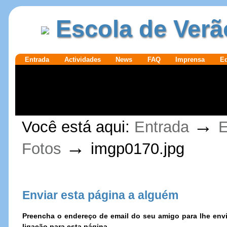
Ir para o
|
Escola de Verã
conteúdo.
Ir para a
navegação
Secções
Entrada
Actividades
News
FAQ
Imprensa
E
Ferramentas
→
Você está aqui:
Entrada
E
Pessoais
→
Fotos
imgp0170.jpg
Enviar esta página a alguém
Preencha o endereço de email do seu amigo para lhe e
ligação para esta página.