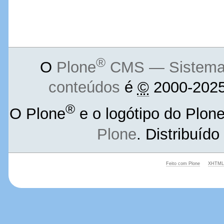
®
O
Plone
CMS — Sistema d
conteúdos
é
©
2000-2025
®
O Plone
e o logótipo do Plon
Plone
. Distribuíd
Feito com Plone
XHTML 