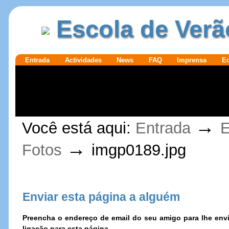
Ir para o
|
Escola de Verã
conteúdo.
Ir para a
navegação
Secções
Entrada
Actividades
News
FAQ
Imprensa
E
Ferramentas
→
Você está aqui:
Entrada
E
Pessoais
→
Fotos
imgp0189.jpg
Enviar esta página a alguém
Preencha o endereço de email do seu amigo para lhe e
ligação para esta página.