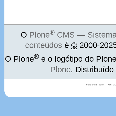
®
O
Plone
CMS — Sistema d
conteúdos
é
©
2000-2025
®
O Plone
e o logótipo do Plon
Plone
. Distribuíd
Feito com Plone
XHTML 