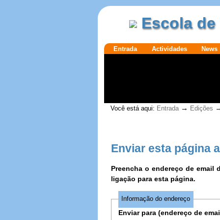
Ir para o
|
Escola de 
conteúdo.
Ir para a
navegação
Secções
Entrada
Actividades
News
Ferramentas
→
Você está aqui:
Entrada
Edições
Pessoais
Enviar esta página 
Preencha o endereço de email
ligação para esta página.
Informação do endereço
Enviar para (endereço de emai