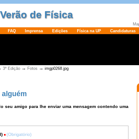
Verão de Física
Map
FAQ
Imprensa
Edições
Física na UP
Candidaturas
→
→
→
3ª Edição
Fotos
imgp0268.jpg
a alguém
 do seu amigo para lhe enviar uma mensagem contendo uma
l)
(Obrigatório)