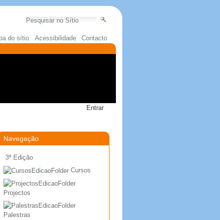
Pesquisar
Pesquisa Avançada…
a do sítio
Acessibilidade
Contacto
Entrar
Navegação
3ª Edição
Cursos
Projectos
Palestras