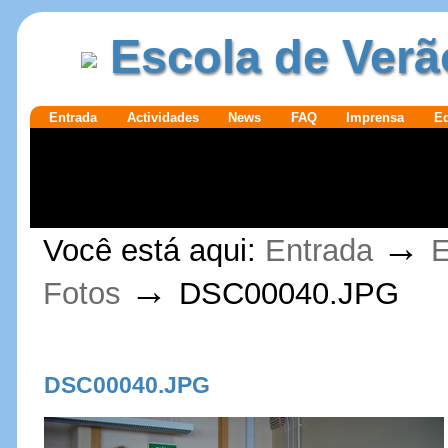
Ir para o
|
Escola de Verã
conteúdo.
Ir para a
navegação
Secções
Entrada
Actividades
News
FAQ
Imprensa
E
Ferramentas
→
Você está aqui:
Entrada
E
Pessoais
→
Fotos
DSC00040.JPG
DSC00040.JPG