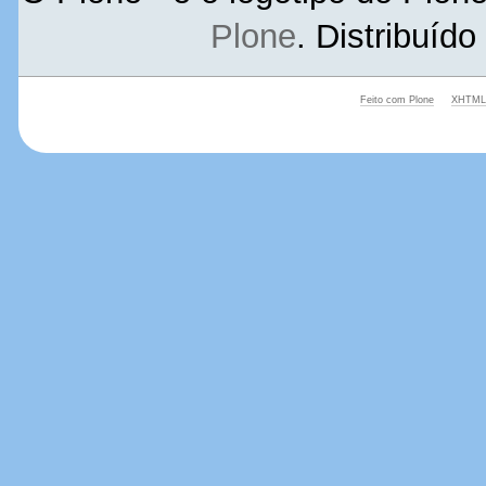
Plone
. Distribuíd
Feito com Plone
XHTML 