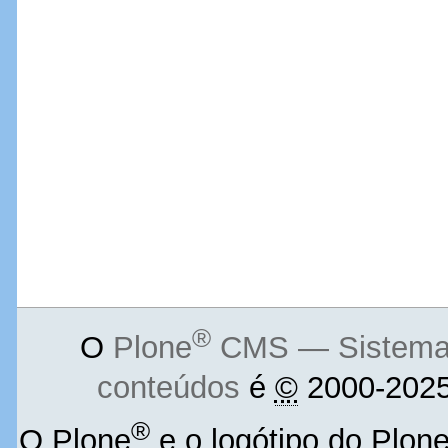
®
O
Plone
CMS — Sistema d
conteúdos
é
©
2000-2025
®
O Plone
e o logótipo do Plon