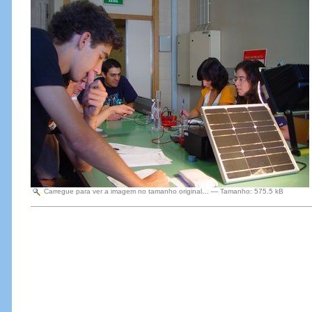
Carregue para ver a imagem no tamanho original…
—
Tamanho
:
575.5 kB
Acções
do
Documento