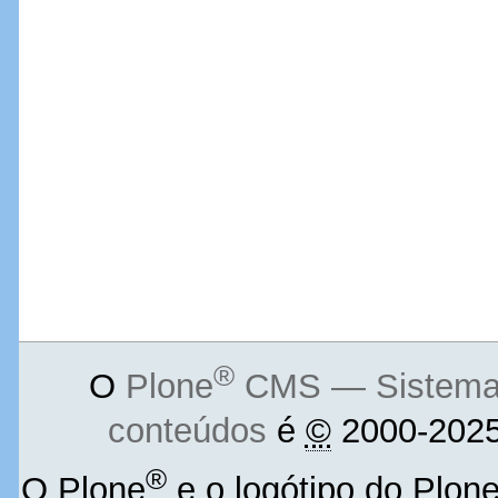
®
O
Plone
CMS — Sistema d
conteúdos
é
©
2000-2025
®
O Plone
e o logótipo do Plon