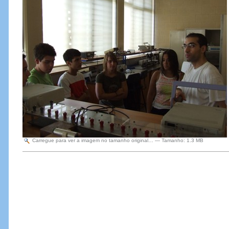
Carregue para ver a imagem no tamanho original…
—
Tamanho
:
1.3 MB
Acções
do
Documento