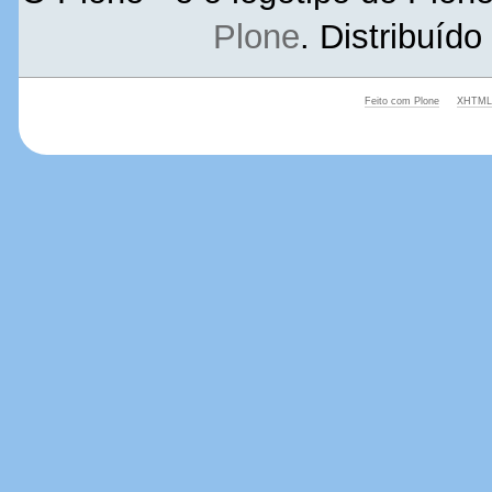
Plone
. Distribuíd
Feito com Plone
XHTML 