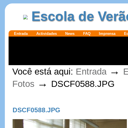
Ir para o
|
Escola de Verã
conteúdo.
Ir para a
navegação
Secções
Entrada
Actividades
News
FAQ
Imprensa
E
Ferramentas
→
Você está aqui:
Entrada
E
Pessoais
→
Fotos
DSCF0588.JPG
DSCF0588.JPG