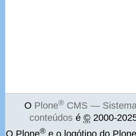
®
O
Plone
CMS — Sistema d
conteúdos
é
©
2000-2025
®
O Plone
e o logótipo do Plon