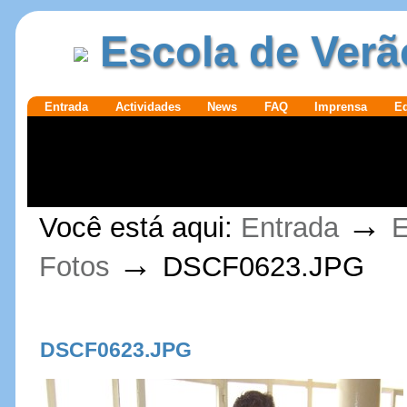
Ir para o
|
Escola de Verã
conteúdo.
Ir para a
navegação
Secções
Entrada
Actividades
News
FAQ
Imprensa
E
Ferramentas
→
Você está aqui:
Entrada
E
Pessoais
→
Fotos
DSCF0623.JPG
DSCF0623.JPG