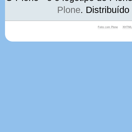
Plone
. Distribuíd
Feito com Plone
XHTML 