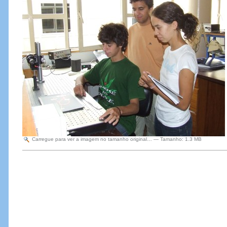
Carregue para ver a imagem no tamanho original…
—
Tamanho
:
1.3 MB
Acções
do
Documento