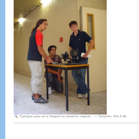
Carregue para ver a imagem no tamanho original…
—
Tamanho
:
564.8 kB
Acções
do
Documento