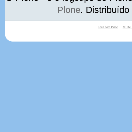
Plone
. Distribuíd
Feito com Plone
XHTML 