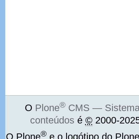
®
O
Plone
CMS — Sistema d
conteúdos
é
©
2000-2025
®
O Plone
e o logótipo do Plon