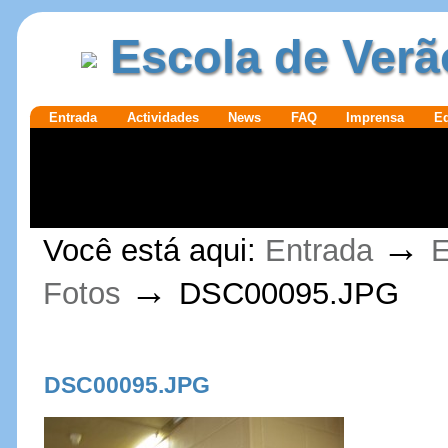
Ir para o
|
Escola de Verã
conteúdo.
Ir para a
navegação
Secções
Entrada
Actividades
News
FAQ
Imprensa
E
Ferramentas
→
Você está aqui:
Entrada
E
Pessoais
→
Fotos
DSC00095.JPG
DSC00095.JPG