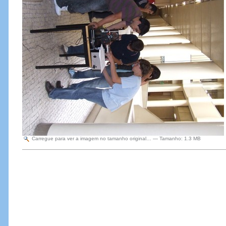
Carregue para ver a imagem no tamanho original…
—
Tamanho
:
1.3 MB
Acções
do
Documento