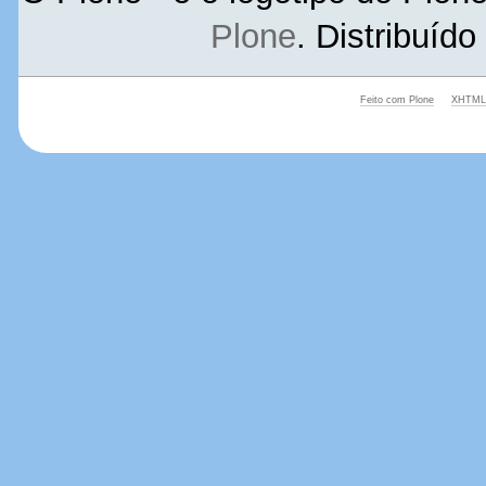
Plone
. Distribuíd
Feito com Plone
XHTML 