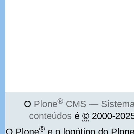
®
O
Plone
CMS — Sistema d
conteúdos
é
©
2000-2025
®
O Plone
e o logótipo do Plon