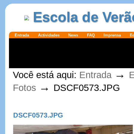
Ir para o
|
Escola de Verã
conteúdo.
Ir para a
navegação
Secções
Entrada
Actividades
News
FAQ
Imprensa
E
Ferramentas
→
Você está aqui:
Entrada
E
Pessoais
→
Fotos
DSCF0573.JPG
DSCF0573.JPG