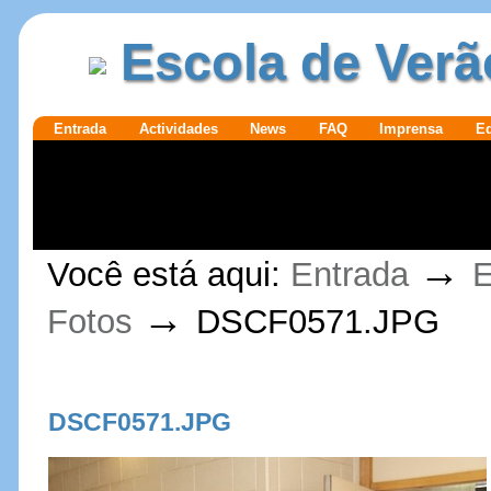
Ir para o
|
Escola de Verã
conteúdo.
Ir para a
navegação
Secções
Entrada
Actividades
News
FAQ
Imprensa
E
Ferramentas
→
Você está aqui:
Entrada
E
Pessoais
→
Fotos
DSCF0571.JPG
DSCF0571.JPG