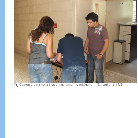
Carregue para ver a imagem no tamanho original…
—
Tamanho
:
1.3 MB
Acções
do
Documento