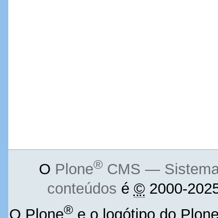
®
O
Plone
CMS — Sistema d
conteúdos
é
©
2000-2025
®
O Plone
e o logótipo do Plon