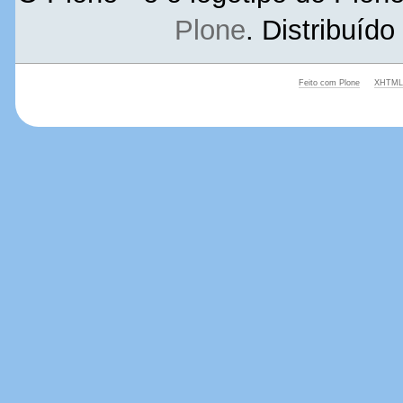
Plone
. Distribuíd
Feito com Plone
XHTML 