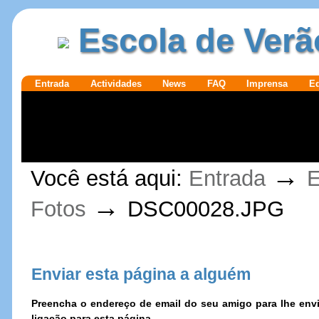
Ir para o
|
Escola de Verã
conteúdo.
Ir para a
navegação
Secções
Entrada
Actividades
News
FAQ
Imprensa
E
Ferramentas
→
Você está aqui:
Entrada
E
Pessoais
→
Fotos
DSC00028.JPG
Enviar esta página a alguém
Preencha o endereço de email do seu amigo para lhe e
ligação para esta página.