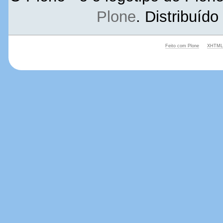
Plone
. Distribuíd
Feito com Plone
XHTML 