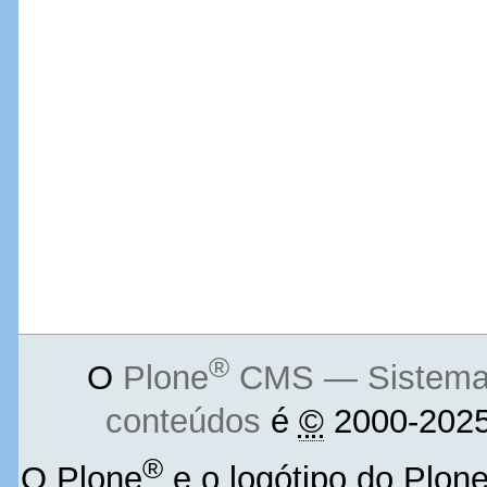
®
O
Plone
CMS — Sistema d
conteúdos
é
©
2000-2025
®
O Plone
e o logótipo do Plon