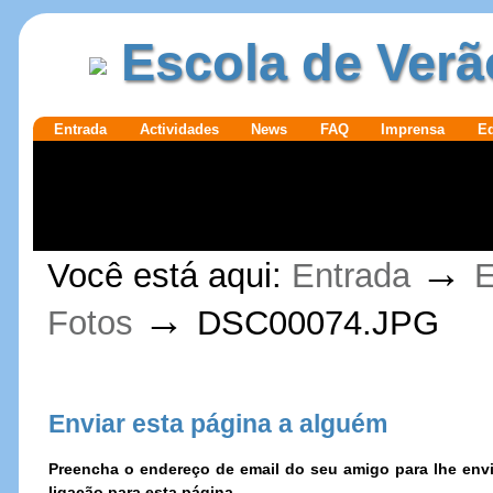
Ir para o
|
Escola de Verã
conteúdo.
Ir para a
navegação
Secções
Entrada
Actividades
News
FAQ
Imprensa
E
Ferramentas
→
Você está aqui:
Entrada
E
Pessoais
→
Fotos
DSC00074.JPG
Enviar esta página a alguém
Preencha o endereço de email do seu amigo para lhe e
ligação para esta página.