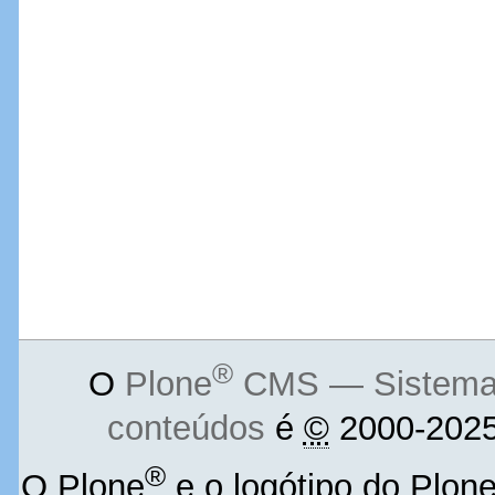
®
O
Plone
CMS — Sistema d
conteúdos
é
©
2000-2025
®
O Plone
e o logótipo do Plon