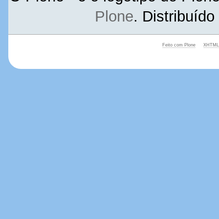
Plone
. Distribuíd
Feito com Plone
XHTML 