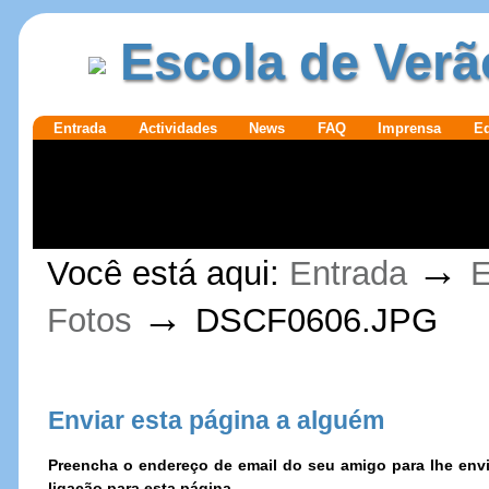
Ir para o
|
Escola de Verã
conteúdo.
Ir para a
navegação
Secções
Entrada
Actividades
News
FAQ
Imprensa
E
Ferramentas
→
Você está aqui:
Entrada
E
Pessoais
→
Fotos
DSCF0606.JPG
Enviar esta página a alguém
Preencha o endereço de email do seu amigo para lhe e
ligação para esta página.