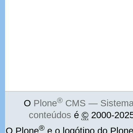
®
O
Plone
CMS — Sistema d
conteúdos
é
©
2000-2025
®
O Plone
e o logótipo do Plon