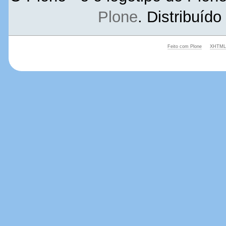
Plone
. Distribuíd
Feito com Plone
XHTML 